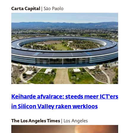
Carta Capital
| São Paolo
Keiharde afvalrace: steeds meer ICT’ers
in Silicon Valley raken werkloos
The Los Angeles Times
| Los Angeles