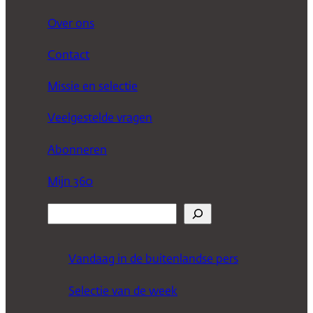
Over ons
Contact
Missie en selectie
Veelgestelde vragen
Abonneren
Mijn 360
Z
o
e
Vandaag in de buitenlandse pers
k
Selectie van de week
e