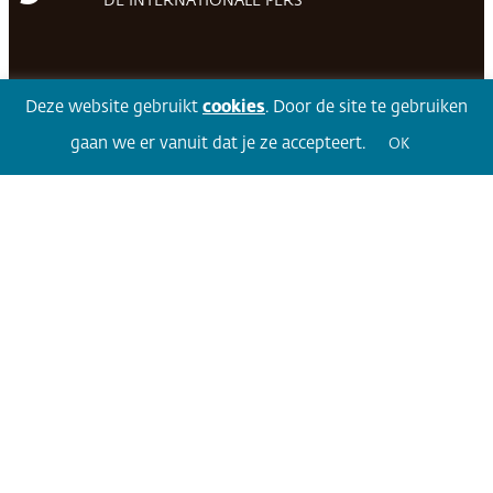
DE INTERNATIONALE PERS
Facebook
LinkedIn
Twitter
Volg 360
Deze website gebruikt
cookies
. Door de site te gebruiken
gaan we er vanuit dat je ze accepteert.
OK