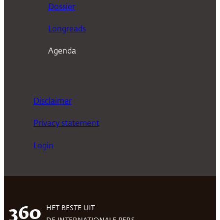
n
Dossier
Longreads
Agenda
Disclaimer
Privacy statement
Login
HET BESTE UIT
360