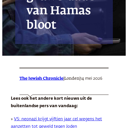
van Hamas
bloot
The Jewish Chronicle
|
|
14 mei 2026
Londen
Lees ook het andere kort nieuws uit de
buitenlandse pers van vandaag:
»
VS: neonazi krijgt vijftien jaar cel wegens het
aanzetten tot geweld tegen Joden