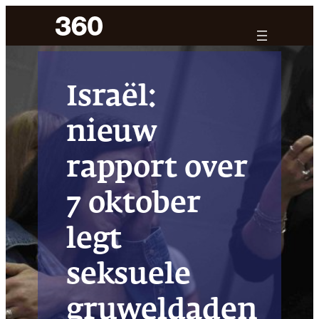
Ga
naar
de
inhoud
Israël:
nieuw
rapport over
7 oktober
legt
seksuele
gruweldaden