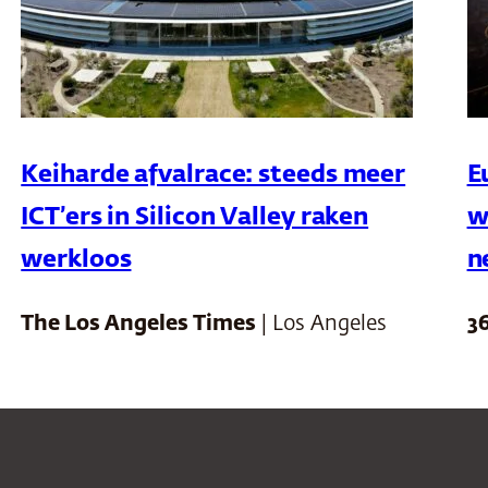
Keiharde afvalrace: steeds meer
E
ICT’ers in Silicon Valley raken
w
werkloos
n
The Los Angeles Times
| Los Angeles
3