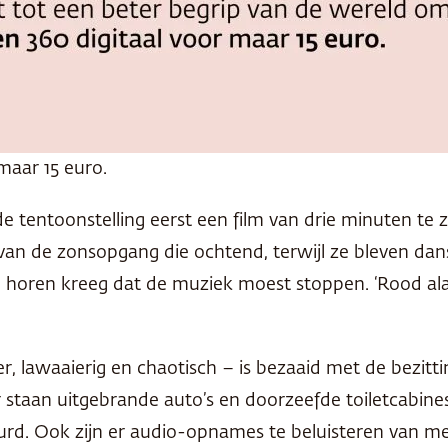
maar 15 euro.
 tentoonstelling eerst een film van drie minuten te z
an de zonsopgang die ochtend, terwijl ze bleven dans
oren kreeg dat de muziek moest stoppen. ‘Rood ala
er, lawaaierig en chaotisch – is bezaaid met de bezi
r staan ​​uitgebrande auto’s en doorzeefde toiletcabin
eurd. Ook zijn er audio-opnames te beluisteren van me