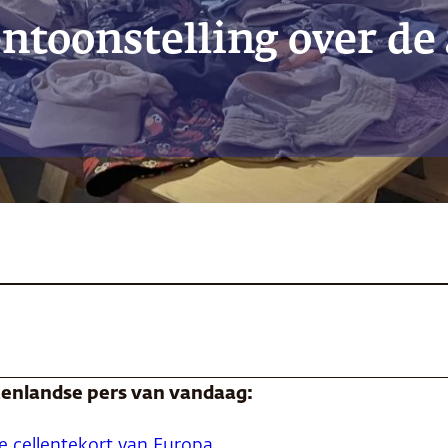
ntoonstelling over de
itenlandse pers van vandaag:
e cellentekort van Europa