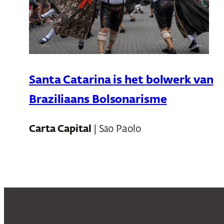
Santa Catarina is het bolwerk van
Braziliaans Bolsonarisme
Carta Capital
| São Paolo