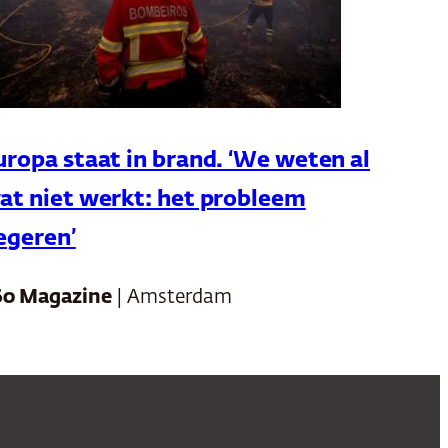
uropa staat in brand. ‘We weten al
at niet werkt: het probleem
egeren’
60 Magazine
| Amsterdam