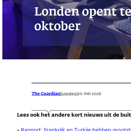
Londen opent te
oktober
The Guardian
|
|
20 mei 2026
Londen
Lees ook het andere kort nieuws uit de bu
»
Rapport: Frankrijk en Turkije hebben grootst