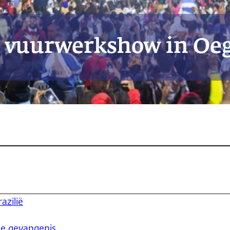
j vuurwerkshow in Oe
azilië
se gevangenis