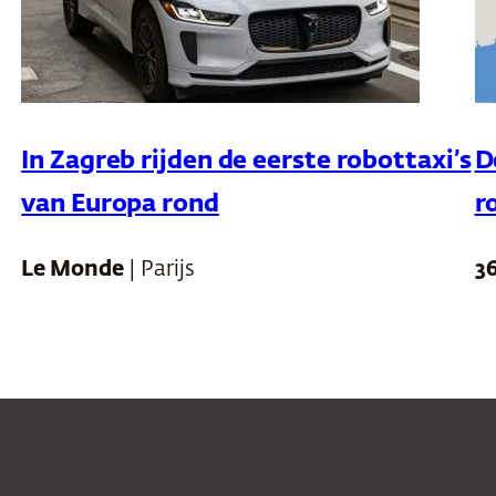
In Zagreb rijden de eerste robottaxi’s
D
van Europa rond
r
Le Monde
| Parijs
3