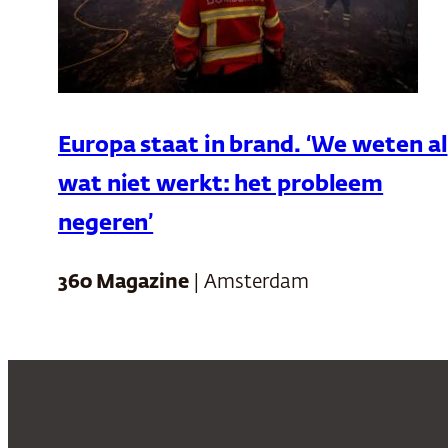
Europa staat in brand. ‘We weten al
wat niet werkt: het probleem
negeren’
360 Magazine
| Amsterdam