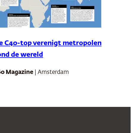
e C40-top verenigt metropolen
ond de wereld
60 Magazine
| Amsterdam