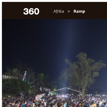
Ga
Afrika
Ramp
naar
de
inhoud