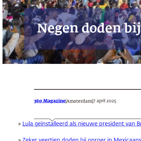
Negen doden bi
360 Magazine
|
|
7 april 2025
Amsterdam
»
Lula geïnstalleerd als nieuwe president van Br
»
Zeker veertien doden bij oproer in Mexicaan