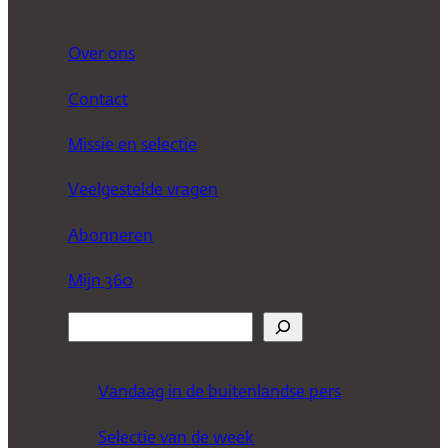
Over ons
Contact
Missie en selectie
Veelgestelde vragen
Abonneren
Mijn 360
Z
o
e
Vandaag in de buitenlandse pers
k
Selectie van de week
e