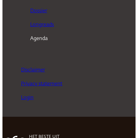
n
Dossier
Longreads
Agenda
Disclaimer
Privacy statement
Login
HET BESTE UIT