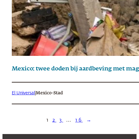
Mexico: twee doden bij aardbeving met mag
El Universal
|
Mexico-Stad
1
2
3
…
16
→