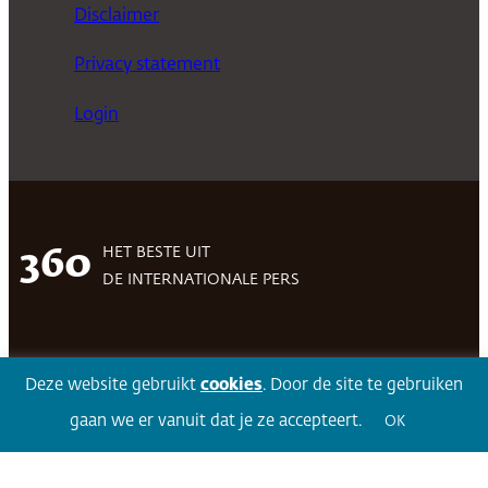
Disclaimer
Privacy statement
Login
HET BESTE UIT
360
DE INTERNATIONALE PERS
Facebook
LinkedIn
Twitter
Volg 360
Deze website gebruikt
cookies
. Door de site te gebruiken
gaan we er vanuit dat je ze accepteert.
OK