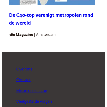
De C40-top verenigt metropolen rond
de wereld
360 Magazine
| Amsterdam
Over ons
Contact
Missie en selectie
Veelgestelde vragen