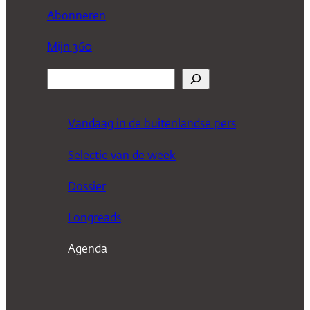
Abonneren
Mijn 360
Z
o
e
Vandaag in de buitenlandse pers
k
Selectie van de week
e
n
Dossier
Longreads
Agenda