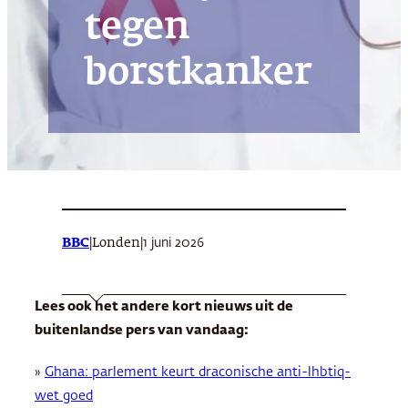
tegen
borstkanker
BBC
|
|
1 juni 2026
Londen
Lees ook het andere kort nieuws uit de
buitenlandse pers van vandaag:
»
Ghana: parlement keurt draconische anti-lhbtiq-
wet goed