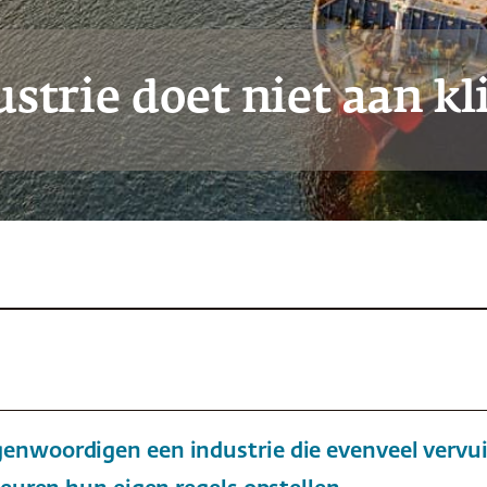
strie doet niet aan k
nwoordigen een industrie die evenveel vervuilt