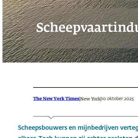
Scheepvaartindu
The New York Times
|
|
10 oktober 2025
New York
Scheepsbouwers en mijnbedrijven vertege