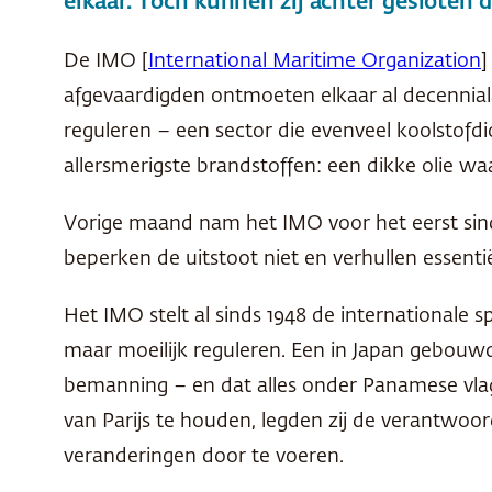
elkaar. Toch kunnen zij achter gesloten 
De IMO [
International Maritime Organization
]
afgevaardigden ontmoeten elkaar al decennial
reguleren – een sector die evenveel koolstofdi
allersmerigste brandstoffen: een dikke olie w
Vorige maand nam het IMO voor het eerst sind
beperken de uitstoot niet en verhullen essenti
Het IMO stelt al sinds 1948 de internationale 
maar moeilijk reguleren. Een in Japan gebouwd
bemanning – en dat alles onder Panamese vlag
van Parijs te houden, legden zij de verantwoord
veranderingen door te voeren.