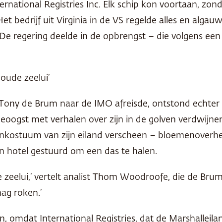
rnational Registries Inc. Elk schip kon voortaan, zond
et bedrijf uit Virginia in de VS regelde alles en alga
. De regering deelde in de opbrengst – die volgens 
 oude zeelui’
 Tony de Brum naar de IMO afreisde, ontstond echter d
eoogst met verhalen over zijn in de golven verdwijne
enkostuum van zijn eiland verscheen – bloemenoverhe
jn hotel gestuurd om een das te halen.
de zeelui,’ vertelt analist Thom Woodroofe, die de Br
mag roken.’
n, omdat International Registries, dat de Marshallei