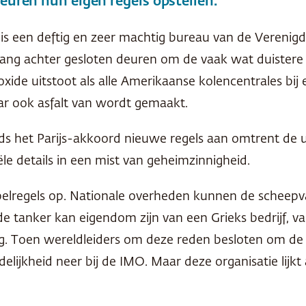
deuren hun eigen regels opstellen.
 is een deftig en zeer machtig bureau van de Vereni
ang achter gesloten deuren om de vaak wat duistere 
oxide uitstoot als alle Amerikaanse kolencentrales bi
aar ook asfalt van wordt gemaakt.
s het Parijs-akkoord nieuwe regels aan omtrent de ui
ële details in een mist van geheimzinnigheid.
spelregels op. Nationale overheden kunnen de scheepvaa
e tanker kan eigendom zijn van een Grieks bedrijf, va
. Toen wereldleiders om deze reden besloten om de i
elijkheid neer bij de IMO. Maar deze organisatie lijkt