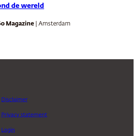
ond de wereld
60 Magazine
| Amsterdam
Disclaimer
Privacy statement
Login