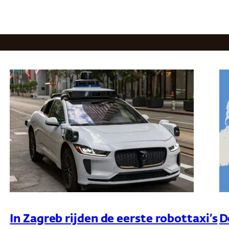
In Zagreb rijden de eerste robottaxi’s
D