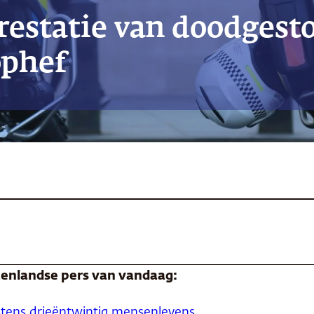
rrestatie van doodgest
ophef
itenlandse pers van vandaag:
stens drieëntwintig mensenlevens