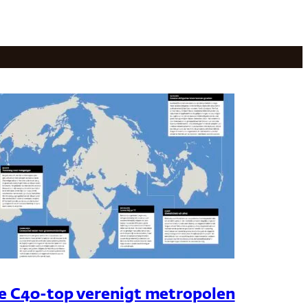
e C40-top verenigt metropolen