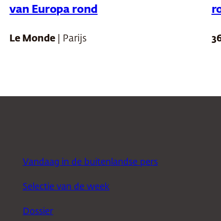
van Europa rond
r
Le Monde
| Parijs
3
Vandaag in de buitenlandse pers
Selectie van de week
Dossier