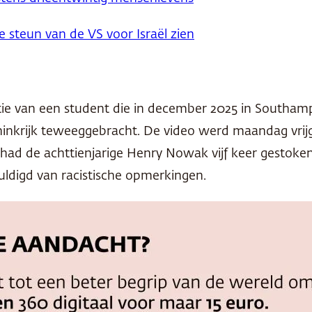
steun van de VS voor Israël zien
olitie van een student die in december 2025 in Sout
oninkrijk teweeggebracht. De video werd maandag vri
had de achttienjarige Henry Nowak vijf keer gestoken 
uldigd van racistische opmerkingen.