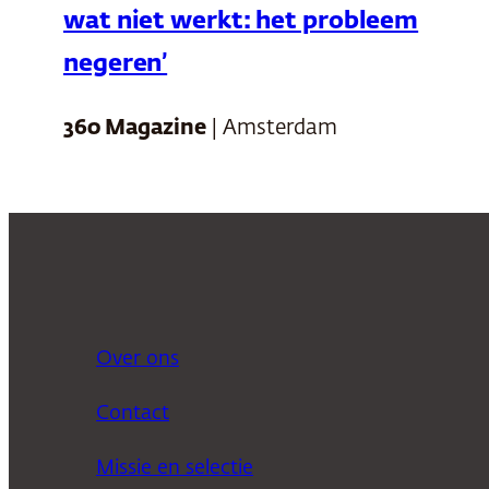
wat niet werkt: het probleem
negeren’
360 Magazine
| Amsterdam
Over ons
Contact
Missie en selectie