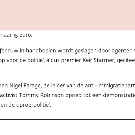
maar 15 euro.
ffer ruw in handboeien wordt geslagen door agenten te
p voor de politie’, aldus premier Keir Starmer, gecit
oen Nigel Farage, de leider van de anti-immigratiepar
e activist Tommy Robinson opriep tot een demonstrat
en de oproerpolitie’.