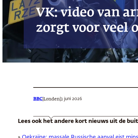
VK: video van a
zorgt voor veel 
BBC
|
|
3 juni 2026
Londen
Lees ook het andere kort nieuws uit de bu
»
Oekraïne: massale Russische aanval eist min