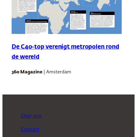
De C40-top verenigt metropolen rond
de wereld
360 Magazine
| Amsterdam
Over ons
Contact