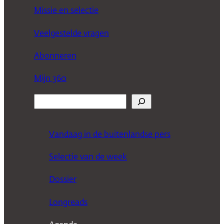
Missie en selectie
Veelgestelde vragen
Abonneren
Mijn 360
Z
o
e
Vandaag in de buitenlandse pers
k
Selectie van de week
e
n
Dossier
Longreads