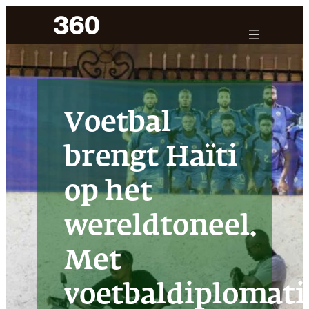
Ga
naar
de
inhoud
Voetbal
brengt Haïti
op het
wereldtoneel.
Met
voetbaldiplomati