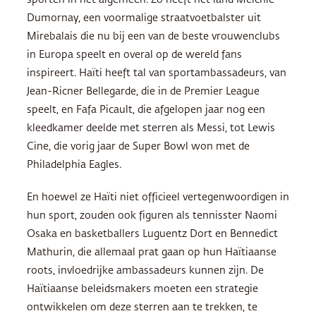
sporten in het algemeen. Zo heeft het land Melchie
Dumornay, een voormalige straatvoetbalster uit
Mirebalais die nu bij een van de beste vrouwenclubs
in Europa speelt en overal op de wereld fans
inspireert. Haïti heeft tal van sportambassadeurs, van
Jean-Ricner Bellegarde, die in de Premier League
speelt, en Fafa Picault, die afgelopen jaar nog een
kleedkamer deelde met sterren als Messi, tot Lewis
Cine, die vorig jaar de Super Bowl won met de
Philadelphia Eagles.
En hoewel ze Haïti niet officieel vertegenwoordigen in
hun sport, zouden ook figuren als tennisster Naomi
Osaka en basketballers Luguentz Dort en Bennedict
Mathurin, die allemaal prat gaan op hun Haïtiaanse
roots, invloedrijke ambassadeurs kunnen zijn. De
Haïtiaanse beleidsmakers moeten een strategie
ontwikkelen om deze sterren aan te trekken, te