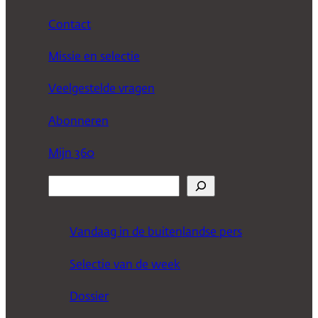
Contact
Missie en selectie
Veelgestelde vragen
Abonneren
Mijn 360
Z
o
e
Vandaag in de buitenlandse pers
k
Selectie van de week
e
n
Dossier