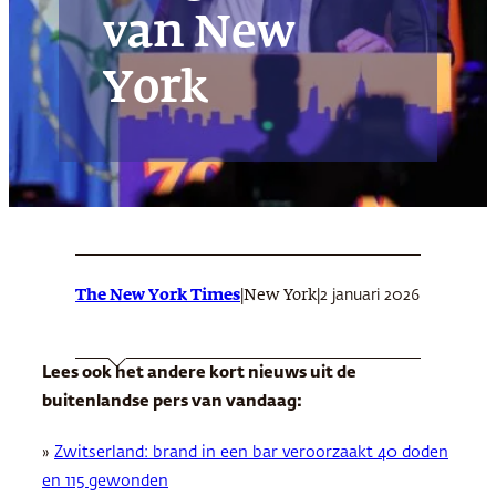
van New
York
The New York Times
|
|
2 januari 2026
New York
Lees ook het andere kort nieuws uit de
buitenlandse pers van vandaag:
»
Zwitserland: brand in een bar veroorzaakt 40 doden
en 115 gewonden