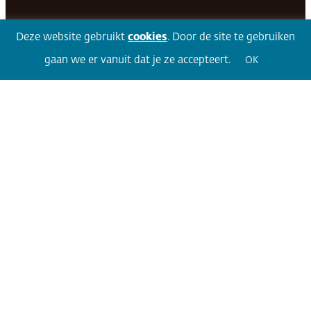
Facebook
LinkedIn
Twitter
Volg 360
Deze website gebruikt
cookies
. Door de site te gebruiken
gaan we er vanuit dat je ze accepteert.
OK