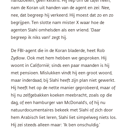
handboeien, geen ketens. Hij liep om de tafel heen,
nam de Koran uit handen van de agent en zei: Nee,
nee, dat begreep hij verkeerd. Hij moest dat zo en zo
begrijpen. Ten slotte nam mister X waar hoe de
agenten Slahi omhelsden als een vriend. ‘Daar
begreep ik niks van!’ zegt hij.
De FBI-agent die in de Koran bladerde, heet Rob
Zydlow. Ook met hem hebben we gesproken. Hij
woont in Californië; sinds een paar maanden is hij
met pensioen. Mislukken vindt hij een groot woord,
maar inderdaad, bij Slahi heeft zijn plan niet gewerkt.
Hij heeft het op de nette manier geprobeerd, maar of
hij nu zelfgebakken koeken meebracht, zoals op die
dag, of een hamburger van McDonald’s, of hij nu
natuurdocumentaires bekeek met Slahi of zich door
hem Arabisch liet leren, Slahi liet simpelweg niets los.
Hij zei steeds alleen maar: ‘Ik ben onschuldig.’