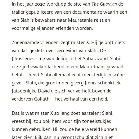
In het jaar 2020 wordt op de site van
The Guardian
de
trailer gepubliceerd van een documentaire waarin een
van Slahi’s bewakers naar Mauretanië reist en
voormalige vijanden vrienden worden.
Zogenaamde vrienden, zegt mister X. Hij gelooft niets
van dat ‘geklets over vergeving’ van Slahi. De
filmscènes – de wandeling in het Saharazand, Slahi
die zijn bewaker lachend in een Mauretaans gewaad
helpt – heeft Slahi allemaal echt meesterlijk in scène
gezet: Slahi, die grootmoedig vergiffenis schenkt, de
fatsoenlijke David die zich ver verheft boven de
verdorven Goliath – het verhaal van een held.
Dat is wat mister X zo lang doet aarzelen: Slahi,
vreest hij, zou ook hem voor zijn toneelstukjes
kunnen gebruiken. Hij zou de hele wereld kunnen
laten zien: kijk dan, nu verontschuldigt zich niet