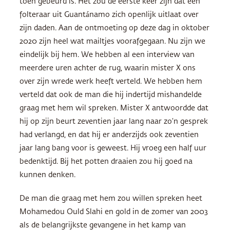
toen gebeurd is. Het zou de eerste keer zijn dat een
folteraar uit Guantánamo zich openlijk uitlaat over
zijn daden. Aan de ontmoeting op deze dag in oktober
2020 zijn heel wat mailtjes voorafgegaan. Nu zijn we
eindelijk bij hem. We hebben al een interview van
meerdere uren achter de rug, waarin mister X ons
over zijn wrede werk heeft verteld. We hebben hem
verteld dat ook de man die hij indertijd mishandelde
graag met hem wil spreken. Mister X antwoordde dat
hij op zijn beurt zeventien jaar lang naar zo’n gesprek
had verlangd, en dat hij er anderzijds ook zeventien
jaar lang bang voor is geweest. Hij vroeg een half uur
bedenktijd. Bij het potten draaien zou hij goed na
kunnen denken.
De man die graag met hem zou willen spreken heet
Mohamedou Ould Slahi en gold in de zomer van 2003
als de belangrijkste gevangene in het kamp van