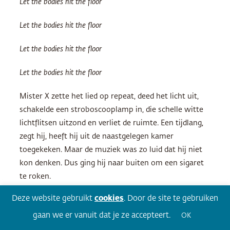
Let the bodies hit the floor
Let the bodies hit the floor
Let the bodies hit the floor
Let the bodies hit the floor
Mister X zette het lied op repeat, deed het licht uit,
schakelde een stroboscooplamp in, die schelle witte
lichtflitsen uitzond en verliet de ruimte. Een tijdlang,
zegt hij, heeft hij uit de naastgelegen kamer
toegekeken. Maar de muziek was zo luid dat hij niet
kon denken. Dus ging hij naar buiten om een sigaret
te roken.
Deze website gebruikt
cookies
. Door de site te gebruiken
Slahi vertelt dat hij probeerde te bidden, zich terug te
trekken in zijn eigen gedachten. Hij heeft niet gepraat.
gaan we er vanuit dat je ze accepteert.
OK