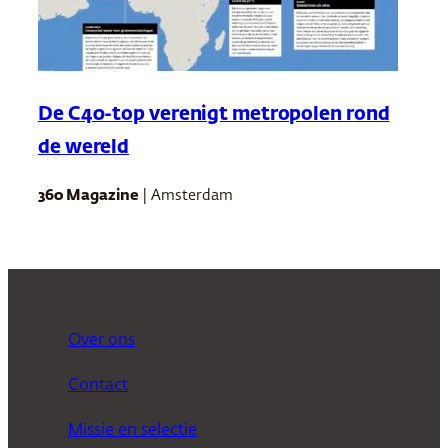
De C40-top verenigt metropolen rond
de wereld
360 Magazine
| Amsterdam
Over ons
Contact
Missie en selectie