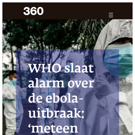
Ga
naar
de
inhoud
WHO slaat
alarm over
de ebola-
uitbraak:
‘meteen