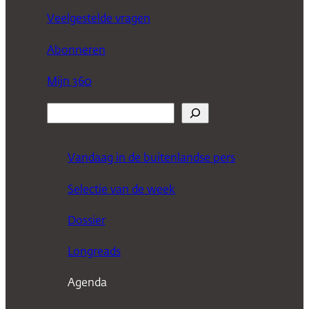
Veelgestelde vragen
Abonneren
Mijn 360
Z
o
e
Vandaag in de buitenlandse pers
k
Selectie van de week
e
n
Dossier
Longreads
Agenda