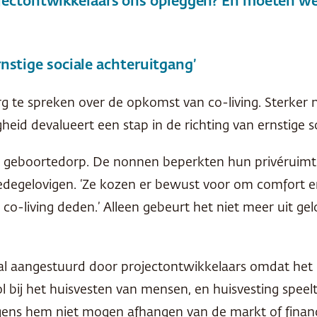
jectontwikkelaars ons opleggen? En moeten we
rnstige sociale achteruitgang’
rg te spreken over de opkomst van co-living. Sterker n
eid devalueert een stap in de richting van ernstige s
 zijn geboortedorp. De nonnen beperkten hun privéruim
 medegelovigen. ‘Ze kozen er bewust voor om comfort 
-living deden.’ Alleen gebeurt het niet meer uit gelo
al aangestuurd door projectontwikkelaars omdat het
l bij het huisvesten van mensen, en huisvesting speelt
gens hem niet mogen afhangen van de markt of finan