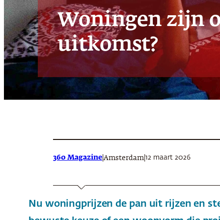
Woningen zijn o
uitkomst?
360 Magazine
|
|
12 maart 2026
Amsterdam
Nu woningprijzen de pan uit rijzen en s