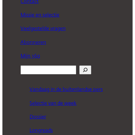
Contact
Missie en selectie
Veelgestelde vragen
Abonneren
Mijn 360
Z
o
e
Vandaag in de buitenlandse pers
k
Selectie van de week
e
n
Dossier
Longreads