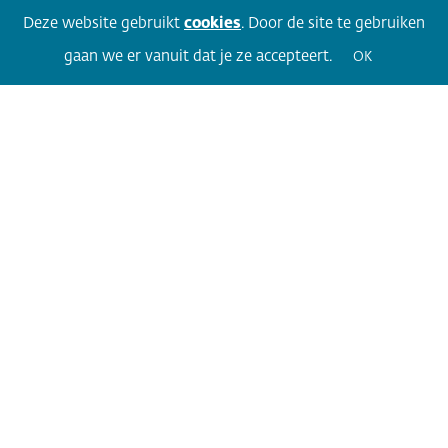
Facebook
LinkedIn
Twitter
Volg 360
Deze website gebruikt
cookies
. Door de site te gebruiken
gaan we er vanuit dat je ze accepteert.
OK