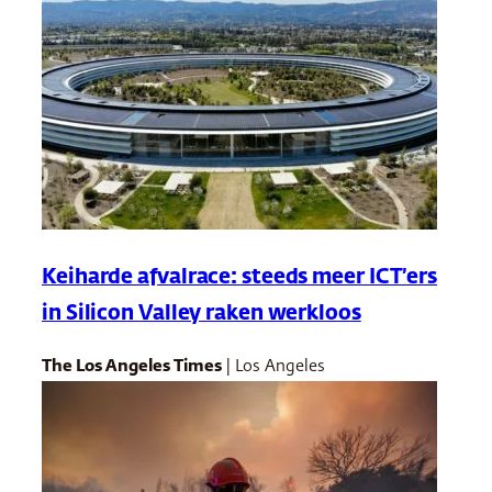
Keiharde afvalrace: steeds meer ICT’ers
in Silicon Valley raken werkloos
The Los Angeles Times
| Los Angeles