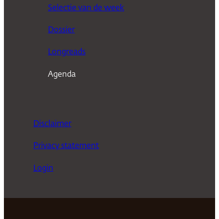
Selectie van de week
e
n
Dossier
Longreads
Agenda
Disclaimer
Privacy statement
Login