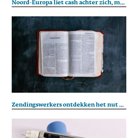
Noord-Europa liet cash achter zich, maar komt daar stilletjes op terug
Zendingswerkers ontdekken het nut van AI voor Bijbelvertaalwerk