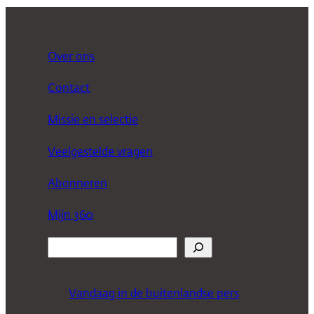
Over ons
Contact
Missie en selectie
Veelgestelde vragen
Abonneren
Mijn 360
Z
o
e
Vandaag in de buitenlandse pers
k