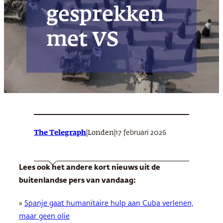
gesprekken
met VS
The Telegraph
|
|
17 februari 2026
Londen
Lees ook het andere kort nieuws uit de
buitenlandse pers van vandaag:
»
Spanje gaat humanitaire hulp aan Cuba verlenen,
maar geen olie