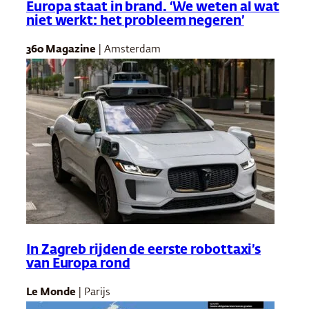
Europa staat in brand. ‘We weten al wat
niet werkt: het probleem negeren’
360 Magazine
| Amsterdam
In Zagreb rijden de eerste robottaxi’s
van Europa rond
Le Monde
| Parijs