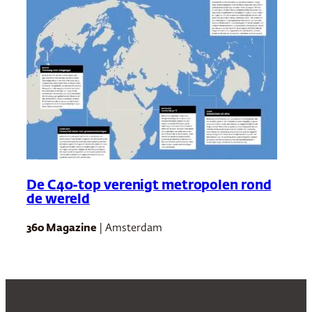
De C40-top verenigt metropolen rond
de wereld
360 Magazine
| Amsterdam