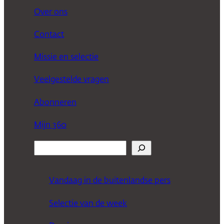
Over ons
Contact
Missie en selectie
Veelgestelde vragen
Abonneren
Mijn 360
Z
o
e
Vandaag in de buitenlandse pers
k
Selectie van de week
e
n