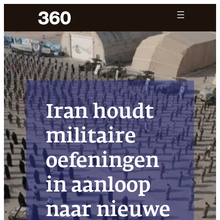
Ga
naar
de
inhoud
Iran houdt
militaire
oefeningen
in aanloop
naar nieuwe