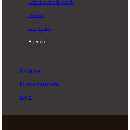
Selectie van de week
e
n
Dossier
Longreads
Agenda
Disclaimer
Privacy statement
Login