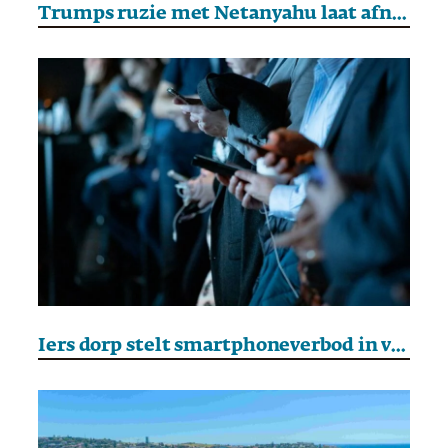
Trumps ruzie met Netanyahu laat afnemende steun van de VS voor Israël zien
Iers dorp stelt smartphoneverbod in voor kinderen onder de twaalf