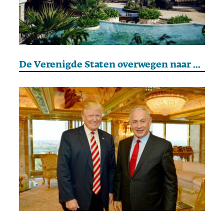
De Verenigde Staten overwegen naar verluidt de Chagos-eilanden te kopen