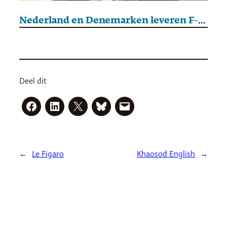
Nederland en Denemarken leveren F-16’s aan Oekraïne
Deel dit
←
Le Figaro
Khaosod English
→