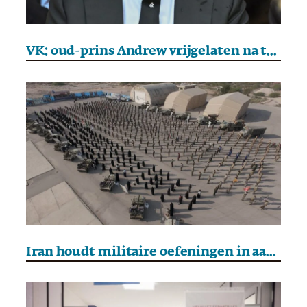
VK: oud-prins Andrew vrijgelaten na twaalf uur in hechtenis
Iran houdt militaire oefeningen in aanloop naar nieuwe gesprekken met VS