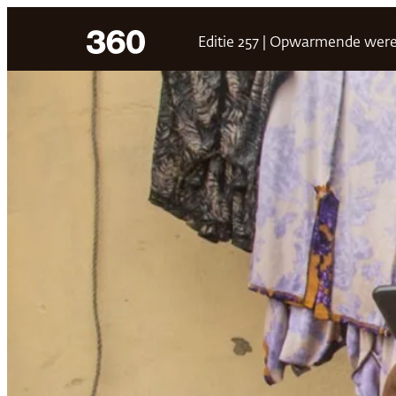
Ga
Editie 257 | Opwarmende were
naar
de
inhoud