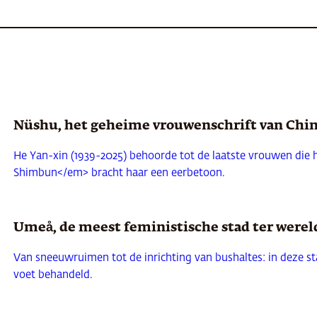
kleed in een voorkamer waarvan de muren met pastelkl
 de verhitte discussie rondom haar werk en dat van a
cultuur en het geloof bezoedelen’
Nüshu, het geheime vrouwenschrift van Chin
ur en het geloof bezoedelen,’ zegt een ontspannen Uma
iek maakt deel uit van ons leven, en zo steken mensen 
He Yan-xin (1939-2025) behoorde tot de laatste vrouwen die
Shimbun</em> bracht haar een eerbetoon.
k sociaal criticus, vertelt dat haar niet erotisch get
rwijl ze glunderend op haar telefoon kijkt, de levensade
Umeå, de meest feministische stad ter werel
rhaal en bewaar de boodschap voor het eind.’
Van sneeuwruimen tot de inrichting van bushaltes: in deze 
te WhatsApp-groepen met gratis hoofdstukken, waar ze
voet behandeld.
talingen toegang kopen voor tijdelijke groepen rond d
vang je vroege updates en met het dure ‘speciale v