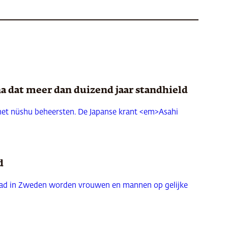
eurige geometrische patronen zijn beschilderd,
ndere jonge eroticaschrijvers, van wie velen
a dat meer dan duizend jaar standhield
r, die een wijze uitstraling heeft. ‘Maar in
nog iets op.’
 het nüshu beheersten. De Japanse krant <em>Asahi
inte boeken lang niet zo populair zijn.
r van haar bedrijf. ‘Als je iets te melden hebt,’
d
stad in Zweden worden vrouwen en mannen op gelijke
 bij cliffhangers een betaalmuur plaatsen. Om
at ene boek, die na het laatste feuilleton
rouwen’-abonnement krijg je de hoofdstukken