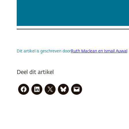
Maar vlak voor De hitsige koning een climax ber
vrouwen die smeken om meer pagina’s. V-VIP-t
tot het geld binnenstroomt.
Liefdesromans in Hausa
Al decennialang kent Noord-Nigeria een bloei
met een dubbel rechtssysteem waar de sharia 
Dit artikel is geschreven door
Ruth Maclean en Ismail Auwal
pikante verhalen als immoreel bestempeld. Er
Maar inmiddels komt een nieuwe generatie schr
Deel dit artikel
islamitische censoren, die zich nog blindstare
Sommige auteurs houden hun identiteit angstval
hisbah. Maar de eenendertigjarige Oum Hairan
schrijft.
Door haar succes is ze een halve beroemdheid
lichaamsbedekkende sluiers van de fietsende 