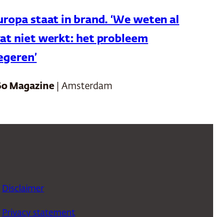
uropa staat in brand. ‘We weten al
oeken te lezen?’
at niet werkt: het probleem
egeren’
dschappen overbrengen. Ze was zelf moeder
ooit iets doen om jongeren te corrumperen.
trouwde vrouwen.
60 Magazine
| Amsterdam
an.’
deren of te vervolgen, ze hadden haar puur
rele commentatoren. In de antropologische
Disclaimer
naars op nahielden.
Privacy statement