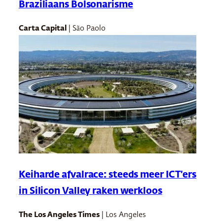
Braziliaans Bolsonarisme
Carta Capital
| São Paolo
Keiharde afvalrace: steeds meer ICT’ers
in Silicon Valley raken werkloos
The Los Angeles Times
| Los Angeles