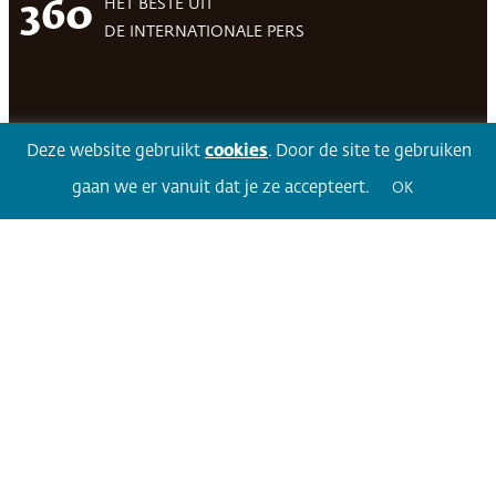
HET BESTE UIT
360
DE INTERNATIONALE PERS
Facebook
LinkedIn
Twitter
Volg 360
Deze website gebruikt
cookies
. Door de site te gebruiken
gaan we er vanuit dat je ze accepteert.
OK