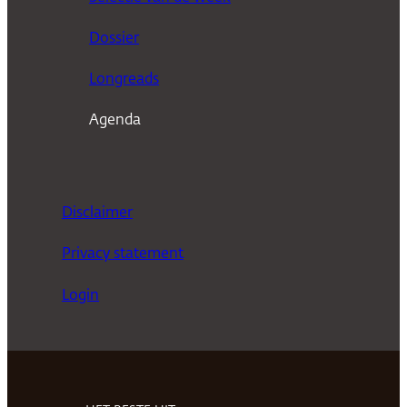
e
n
Dossier
Longreads
Agenda
Disclaimer
Privacy statement
Login