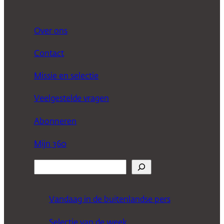
Over ons
Contact
Missie en selectie
Veelgestelde vragen
Abonneren
Mijn 360
Z
o
e
Vandaag in de buitenlandse pers
k
Selectie van de week