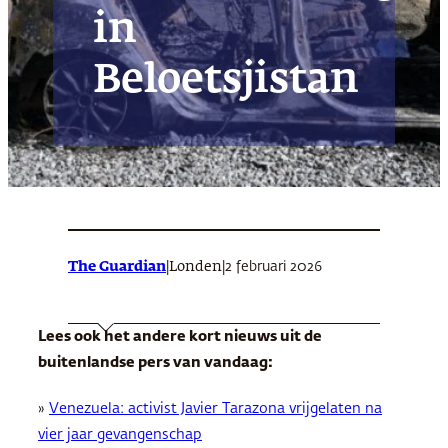
in
Beloetsjistan
The Guardian
|
|
2 februari 2026
Londen
Lees ook het andere kort nieuws uit de
buitenlandse pers van vandaag:
»
Venezuela: activist Javier Tarazona vrijgelaten na
vier jaar gevangenschap