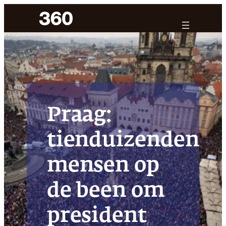
Ga
naar
de
inhoud
Praag:
tienduizenden
mensen op
de been om
president