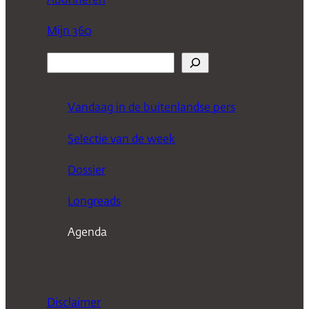
Abonneren
Mijn 360
Z
o
e
Vandaag in de buitenlandse pers
k
Selectie van de week
e
n
Dossier
Longreads
Agenda
Disclaimer