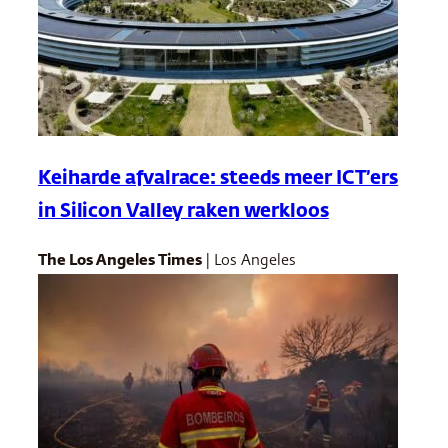
Keiharde afvalrace: steeds meer ICT’ers
in Silicon Valley raken werkloos
The Los Angeles Times
| Los Angeles