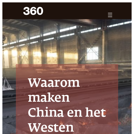
Ga
naar
de
inhoud
Waarom
maken
China en het
Westen