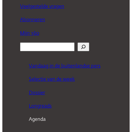
Veelgestelde vragen
Abonneren
Mijn 360
Z
o
e
Vandaag in de buitenlandse pers
k
Selectie van de week
e
n
Dossier
Longreads
Agenda