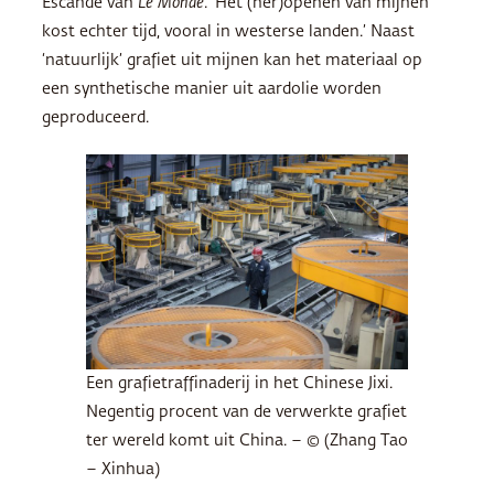
Escande van
Le Monde
. ‘Het (her)openen van mijnen
kost echter tijd, vooral in westerse landen.’ Naast
‘natuurlijk’ grafiet uit mijnen kan het materiaal op
een synthetische manier uit aardolie worden
geproduceerd.
Een grafietraffinaderij in het Chinese Jixi.
Negentig procent van de verwerkte grafiet
ter wereld komt uit China. – © (Zhang Tao
– Xinhua)