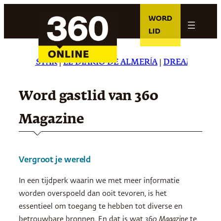
Ga
WORD
naar
LID
de
inhoud
 DAILY STAR
|
EL DIARIO DE ALMERÍA
|
DREAMING IN 
Word gastlid van 360
Magazine
Vergroot je wereld
In een tijdperk waarin we met meer informatie
worden overspoeld dan ooit tevoren, is het
essentieel om toegang te hebben tot diverse en
betrouwbare bronnen. En dat is wat
360 Magazine
te