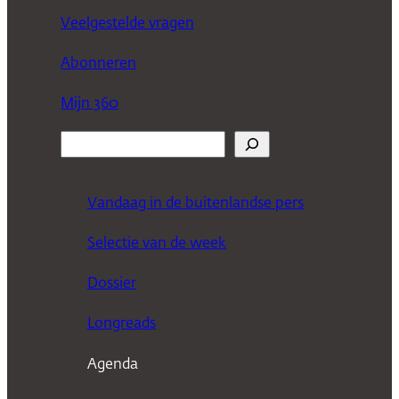
Veelgestelde vragen
Abonneren
Mijn 360
Z
o
e
Vandaag in de buitenlandse pers
k
Selectie van de week
e
n
Dossier
Longreads
Agenda