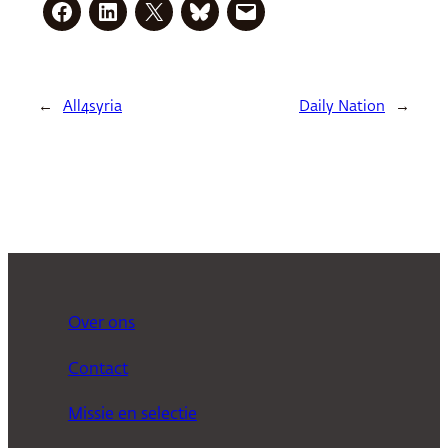
←
All4syria
Daily Nation
→
Over ons
Contact
Missie en selectie