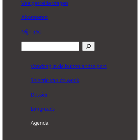
Veelgestelde vragen
Abonneren
Mijn 360
Z
o
e
Vandaag in de buitenlandse pers
k
Selectie van de week
e
n
Dossier
Longreads
Agenda