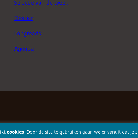
Selectie van de week
Dossier
Longreads
Agenda
ikt
cookies
. Door de site te gebruiken gaan we er vanuit dat je 