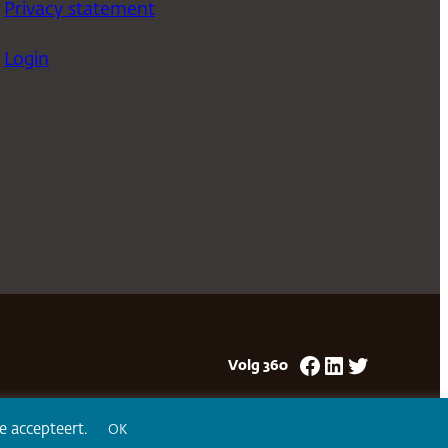
Privacy statement
Login
Facebook
LinkedIn
Twitter
Volg 360
ze accepteert.
OK