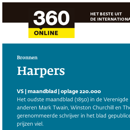
Ga
HET BESTE UIT
naar
DE INTERNATIONA
de
inhoud
Bronnen
Harpers
VS | maandblad | oplage 220.000
Het oudste maandblad (1850) in de Verenigd
anderen Mark Twain, Winston Churchill en The
gerenommeerde schrijver in het blad gepublicee
prijzen viel.