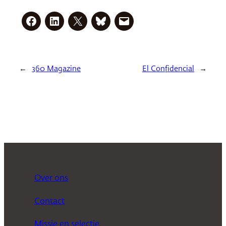
←
360 Magazine
El Confidencial
→
Over ons
Contact
Missie en selectie