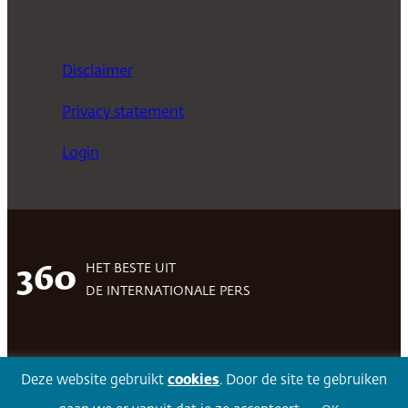
Disclaimer
Privacy statement
Login
HET BESTE UIT
360
DE INTERNATIONALE PERS
Facebook
LinkedIn
Twitter
Volg 360
Deze website gebruikt
cookies
. Door de site te gebruiken