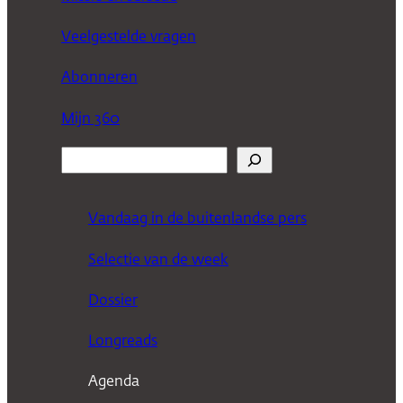
Veelgestelde vragen
Abonneren
Mijn 360
Z
o
e
Vandaag in de buitenlandse pers
k
Selectie van de week
e
n
Dossier
Longreads
Agenda