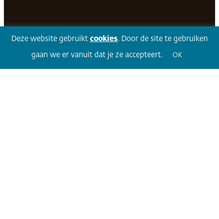
Facebook
LinkedIn
Twitter
Volg 360
Deze website gebruikt
cookies
. Door de site te gebruiken
gaan we er vanuit dat je ze accepteert.
OK