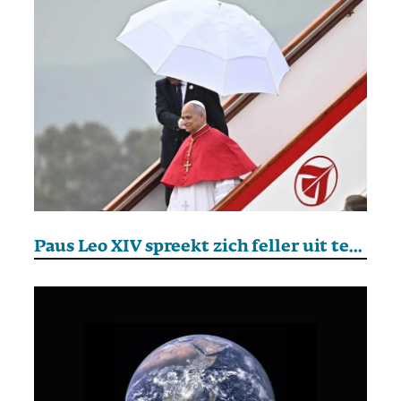
Paus Leo XIV spreekt zich feller uit tegen oorlog met Iran