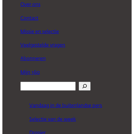
Over ons
Contact
Missie en selectie
Veelgestelde vragen
Abonneren
Mijn 360
Z
o
e
Vandaag in de buitenlandse pers
k
Selectie van de week
e
n
Dossier