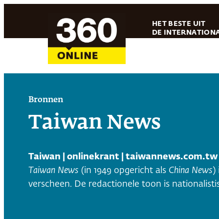
Ga
HET BESTE UIT
naar
DE INTERNATIONA
de
inhoud
Bronnen
Taiwan News
Taiwan | onlinekrant | taiwannews.com.tw
Taiwan News
(in 1949 opgericht als
China News
)
verscheen. De redactionele toon is nationalist