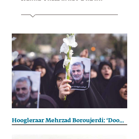
Hoogleraar Mehrzad Boroujerdi: ‘Dood Soleimani was ernstige inschattingsfout’