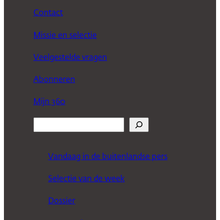
Contact
Missie en selectie
Veelgestelde vragen
Abonneren
Mijn 360
Z
o
e
Vandaag in de buitenlandse pers
k
Selectie van de week
e
n
Dossier