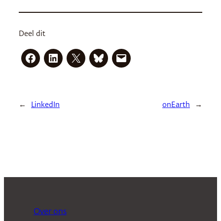
Deel dit
←
LinkedIn
onEarth
→
Over ons