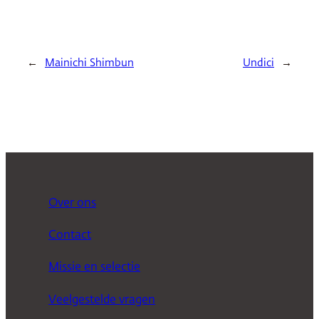
←
Mainichi Shimbun
Undici
→
Over ons
Contact
Missie en selectie
Veelgestelde vragen