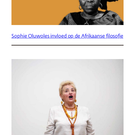
Sophie Oluwoles invloed op de Afrikaanse filosofie