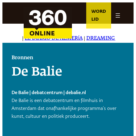
Ga
WORD
naar
LID
de
inhoud
TAR
|
EL DIARIO DE ALMERÍA
|
DREAMING IN JAPANESE
Bronnen
De Balie
De Balie | debatcentrum | debalie.nl
De Balie is een debatcentrum en filmhuis in
Amsterdam dat onafhankelijke programma’s over
kunst, cultuur en politiek produceert.