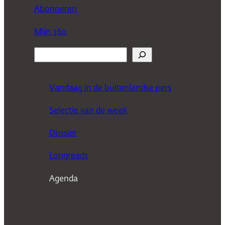
Abonneren
Mijn 360
Z
o
e
Vandaag in de buitenlandse pers
k
Selectie van de week
e
n
Dossier
Longreads
Agenda