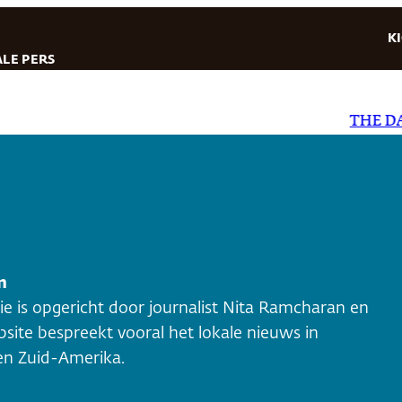
K
LE PERS
THE DAILY 
m
e is opgericht door journalist Nita Ramcharan en
te bespreekt vooral het lokale nieuws in
en Zuid-Amerika.