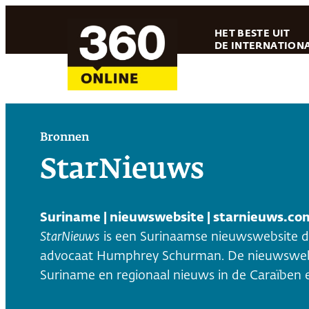
Ga
HET BESTE UIT
naar
DE INTERNATIONA
de
inhoud
Bronnen
StarNieuws
Suriname | nieuwswebsite | starnieuws.co
StarNieuws
is een Surinaamse nieuwswebsite di
advocaat Humphrey Schurman. De nieuwswebsi
Suriname en regionaal nieuws in de Caraïben 