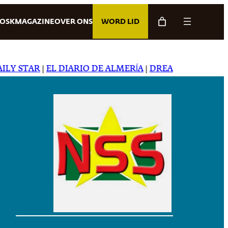
IOSK
MAGAZINE
OVER ONS
WORD LID
STAR
|
EL DIARIO DE ALMERÍA
|
DREAMING IN JAPANES