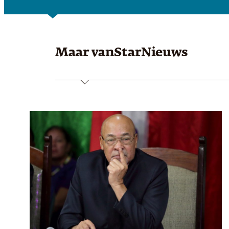
Maar van
StarNieuws