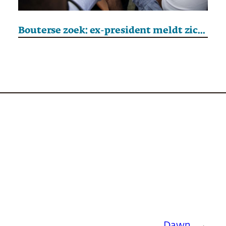
Bouterse zoek: ex-president meldt zich niet bij gevangenis
Dawn
→