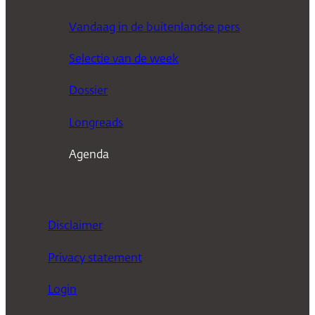
o
e
Vandaag in de buitenlandse pers
k
Selectie van de week
e
n
Dossier
Longreads
Agenda
Disclaimer
Privacy statement
Login