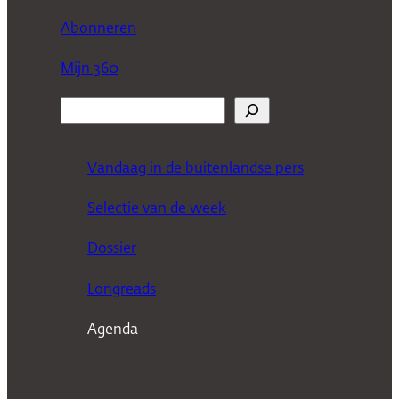
Abonneren
Mijn 360
Z
o
e
Vandaag in de buitenlandse pers
k
Selectie van de week
e
n
Dossier
Longreads
Agenda