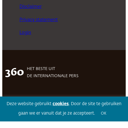
Disclaimer
Privacy statement
Login
HET BESTE UIT
360
DE INTERNATIONALE PERS
Facebook
LinkedIn
Twitter
Volg 360
Deze website gebruikt
cookies
. Door de site te gebruiken
gaan we er vanuit dat je ze accepteert.
OK