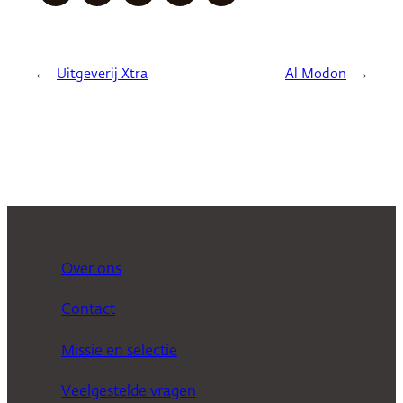
←
Uitgeverij Xtra
Al Modon
→
Over ons
Contact
Missie en selectie
Veelgestelde vragen