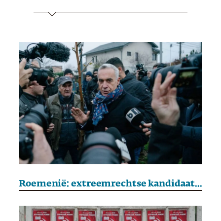
Roemenië: extreemrechtse kandidaat Georgescu uitgesloten van verkiezingen