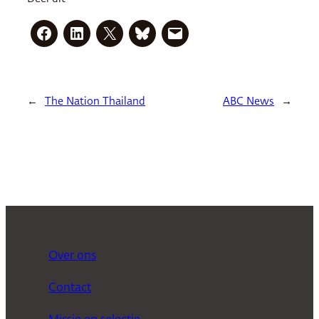
←
The Nation Thailand
ABC News
→
Over ons
Contact