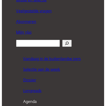
Missie en selectie
Veelgestelde vragen
Abonneren
Mijn 360
Z
o
e
Vandaag in de buitenlandse pers
k
Selectie van de week
e
n
Dossier
Longreads
Agenda