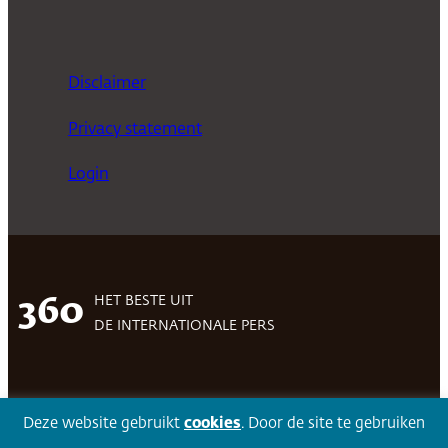
Disclaimer
Privacy statement
Login
HET BESTE UIT
360
DE INTERNATIONALE PERS
Facebook
LinkedIn
Twitter
Volg 360
Deze website gebruikt
cookies
. Door de site te gebruiken