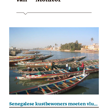
Senegalese kustbewoners moeten vluchten voor het water. Maar waarheen?