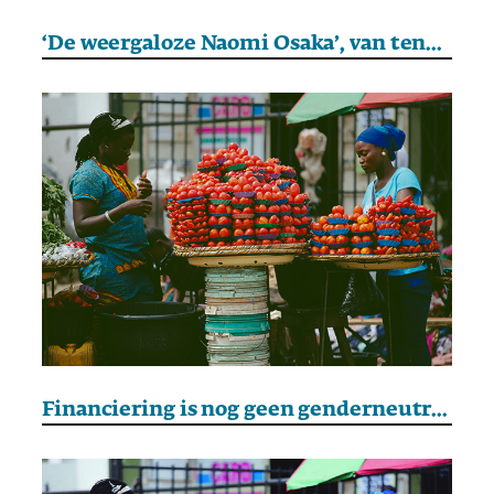
‘De weergaloze Naomi Osaka’, van tenniswonder tot eerste zwarte mangaheldin
Financiering is nog geen genderneutraal terrein