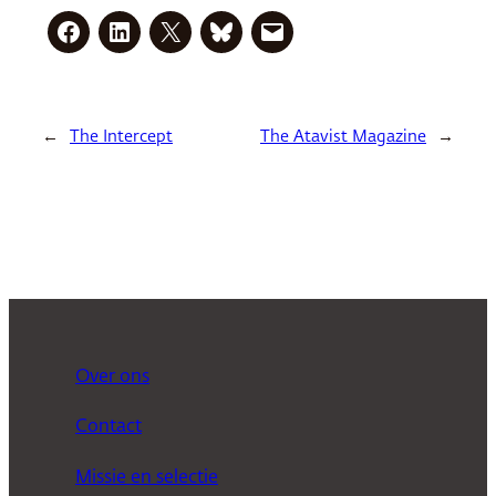
←
The Intercept
The Atavist Magazine
→
Over ons
Contact
Missie en selectie