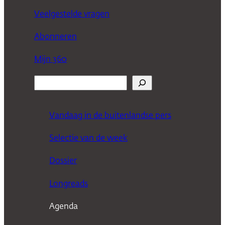
Veelgestelde vragen
Abonneren
Mijn 360
Z
o
e
Vandaag in de buitenlandse pers
k
Selectie van de week
e
n
Dossier
Longreads
Agenda