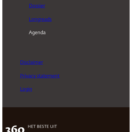
n
Dossier
Longreads
Agenda
Disclaimer
Privacy statement
Login
HET BESTE UIT
360