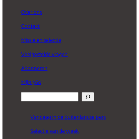
Over ons
Contact
Missie en selectie
Veelgestelde vragen
Abonneren
Mijn 360
Z
o
e
Vandaag in de buitenlandse pers
k
Selectie van de week
e