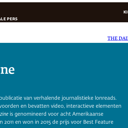
K
LE PERS
THE DAILY ST
ine
ublicatie van verhalende journalistieke lonreads.
woorden en bevatten video, interactieve elementen
zine
is genomineerd voor acht Amerikaanse
 2011 en won in 2015 de prijs voor Best Feature