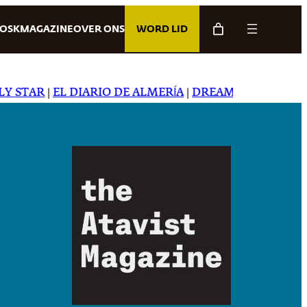
IOSK
MAGAZINE
OVER ONS
WORD LID
AR
|
EL DIARIO DE ALMERÍA
|
DREAMING IN JAPANESE
|