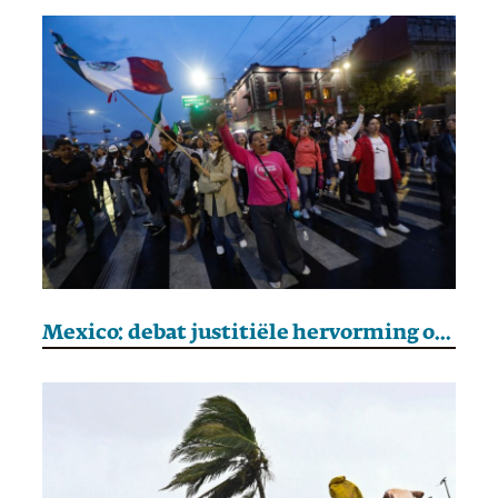
Mexico: debat justitiële hervorming opgeschort na demonstraties