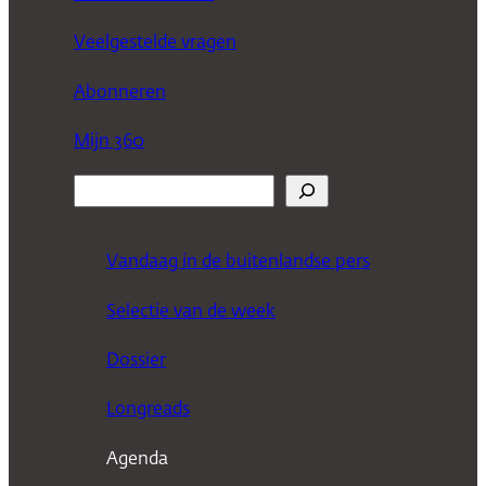
Veelgestelde vragen
Abonneren
Mijn 360
Z
o
e
Vandaag in de buitenlandse pers
k
Selectie van de week
e
n
Dossier
Longreads
Agenda