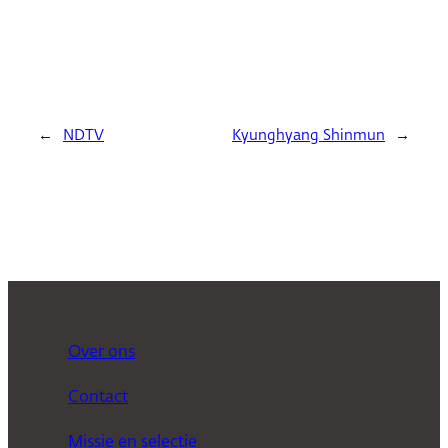
←
NDTV
Kyunghyang Shinmun
→
Over ons
Contact
Missie en selectie