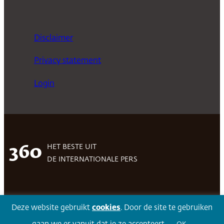
Disclaimer
Privacy statement
Login
HET BESTE UIT
360
DE INTERNATIONALE PERS
Facebook
LinkedIn
Twitter
Volg 360
Deze website gebruikt
cookies
. Door de site te gebruiken