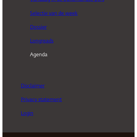
k
Selectie van de week
e
n
Dossier
Longreads
Agenda
Disclaimer
Privacy statement
Login