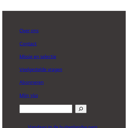
Over ons
Contact
Missie en selectie
Veelgestelde vragen
Abonneren
Mijn 360
Z
o
e
Vandaag in de buitenlandse pers