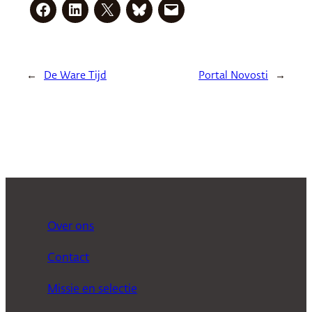
←
De Ware Tijd
Portal Novosti
→
Over ons
Contact
Missie en selectie