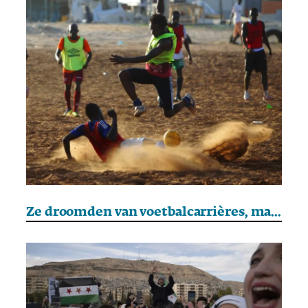
Ze droomden van voetbalcarrières, maar werden slachtoffers van mensenhandel