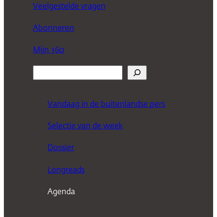
Veelgestelde vragen
Abonneren
Mijn 360
Z
o
e
Vandaag in de buitenlandse pers
k
Selectie van de week
e
n
Dossier
Longreads
Agenda