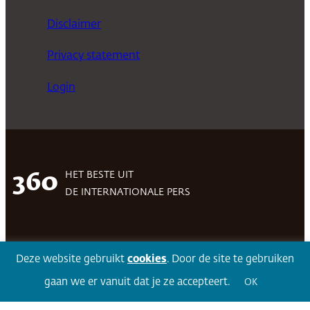
Disclaimer
Privacy statement
Login
HET BESTE UIT
360
DE INTERNATIONALE PERS
Facebook
LinkedIn
Twitter
Volg 360
Deze website gebruikt
cookies
. Door de site te gebruiken
gaan we er vanuit dat je ze accepteert.
OK