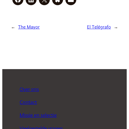
←
The Mayor
El Telégrafo
→
Over ons
Contact
Missie en selectie
Veelgestelde vragen