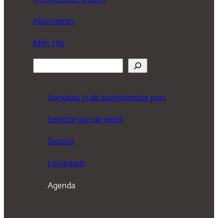
Abonneren
Mijn 360
Z
o
e
Vandaag in de buitenlandse pers
k
Selectie van de week
e
n
Dossier
Longreads
Agenda