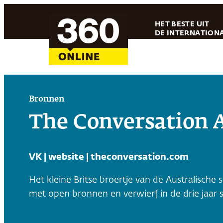
Ga
HET BESTE UIT
naar
DE INTERNATIONA
de
inhoud
Bronnen
The Conversation A
VK | website | theconversation.com
Het kleine Britse broertje van de Australische 
met open bronnen en verwierf in de drie jaar s