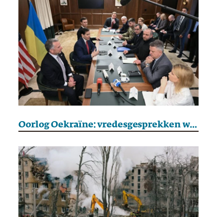
Oorlog Oekraïne: vredesgesprekken worden dit weekend hervat in de VS