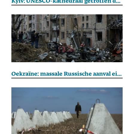
Kyiv: UNESCO-kathedraal getroffen door Russische luchtaanvallen
Oekraïne: massale Russische aanval eist minstens drieëntwintig mensenlevens