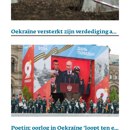
Oekraïne versterkt zijn verdediging aan de Belarussische grens
Poetin: oorlog in Oekraïne ‘loopt ten einde, maar de situatie blijft ernstig’