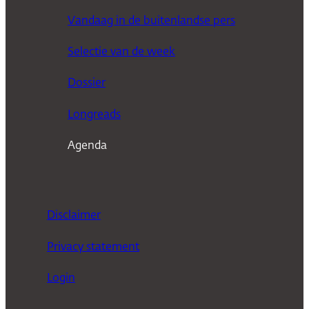
e
Vandaag in de buitenlandse pers
k
Selectie van de week
e
n
Dossier
Longreads
Agenda
Disclaimer
Privacy statement
Login