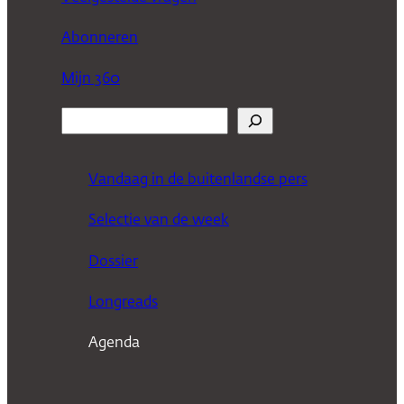
Abonneren
Mijn 360
Z
o
e
Vandaag in de buitenlandse pers
k
Selectie van de week
e
n
Dossier
Longreads
Agenda