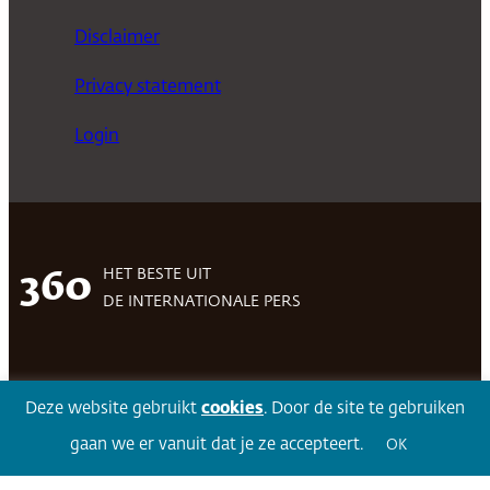
Disclaimer
Privacy statement
Login
HET BESTE UIT
360
DE INTERNATIONALE PERS
Facebook
LinkedIn
Twitter
Volg 360
Deze website gebruikt
cookies
. Door de site te gebruiken
gaan we er vanuit dat je ze accepteert.
OK