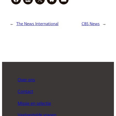
←
The News International
CBS News
→
Over ons
Contact
Missie en selectie
Veelgestelde vragen