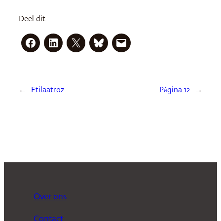
Deel dit
←
Etilaatroz
Página 12
→
Over ons
Contact