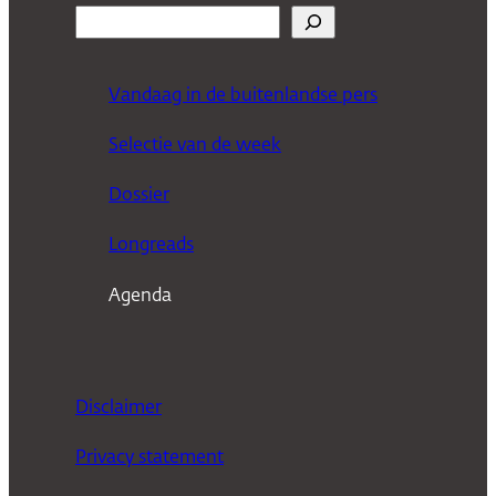
Z
o
e
Vandaag in de buitenlandse pers
k
Selectie van de week
e
n
Dossier
Longreads
Agenda
Disclaimer
Privacy statement