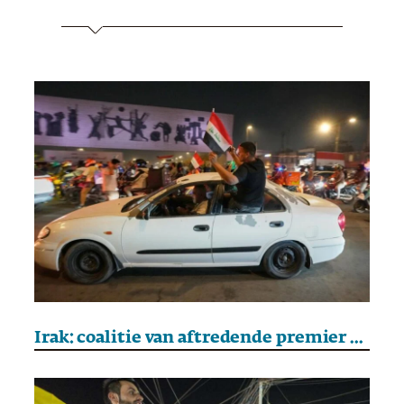
Irak: coalitie van aftredende premier Al-Soudani wint parlementsverkiezingen