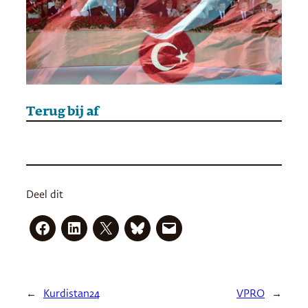
Terug bij af
Deel dit
←
Kurdistan24
VPRO
→