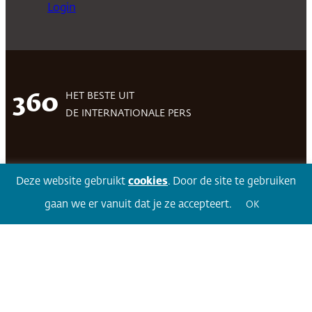
Login
HET BESTE UIT
360
DE INTERNATIONALE PERS
Facebook
LinkedIn
Twitter
Volg 360
Deze website gebruikt
cookies
. Door de site te gebruiken
gaan we er vanuit dat je ze accepteert.
OK