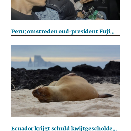
Peru: omstreden oud-president Fujimori vrijgelaten
Ecuador krijgt schuld kwijtgescholden in ruil voor natuurbescherming