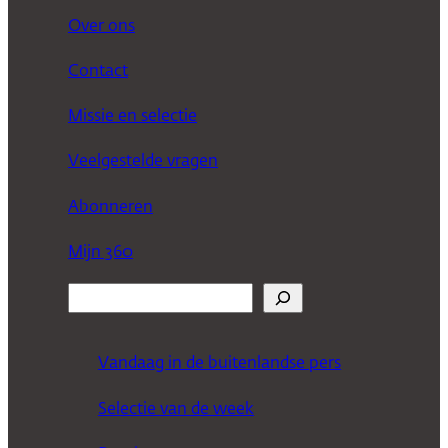
Over ons
Contact
Missie en selectie
Veelgestelde vragen
Abonneren
Mijn 360
Z
o
e
Vandaag in de buitenlandse pers
k
Selectie van de week
e
n