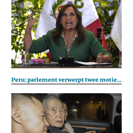
Peru: parlement verwerpt twee moties van wantrouwen tegen president Boluarte