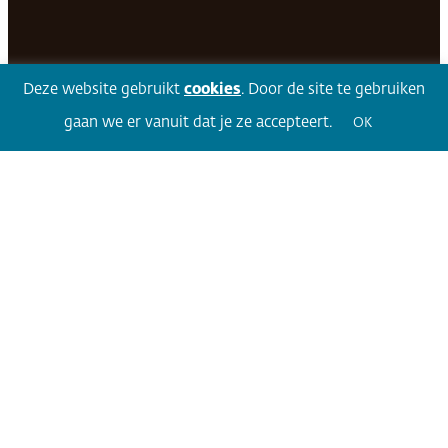
Facebook
LinkedIn
Twitter
Volg 360
Deze website gebruikt
cookies
. Door de site te gebruiken
gaan we er vanuit dat je ze accepteert.
OK