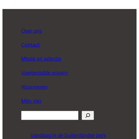
Over ons
Contact
Missie en selectie
Veelgestelde vragen
Abonneren
Mijn 360
Z
o
e
Vandaag in de buitenlandse pers