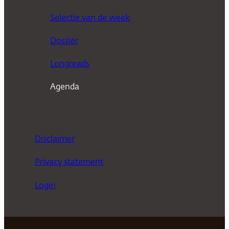
k
Selectie van de week
e
n
Dossier
Longreads
Agenda
Disclaimer
Privacy statement
Login