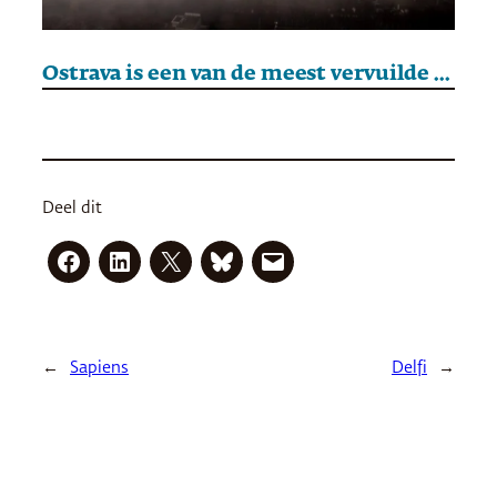
Ostrava is een van de meest vervuilde steden. Komt daar binnenkort verandering in?
Deel dit
←
Sapiens
Delfi
→