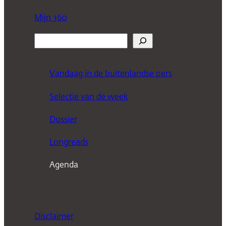
Mijn 360
Z
o
e
Vandaag in de buitenlandse pers
k
Selectie van de week
e
n
Dossier
Longreads
Agenda
Disclaimer