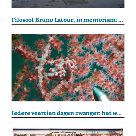
Filosoof Bruno Latour, in memoriam: hoe alles en iedereen een rol heeft in de wereld
Iedere veertien dagen zwanger: het wondere seksleven van dwergzeepaardjes