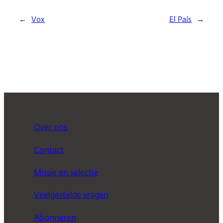
←
Vox
El País
→
Over ons
Contact
Missie en selectie
Veelgestelde vragen
Abonneren