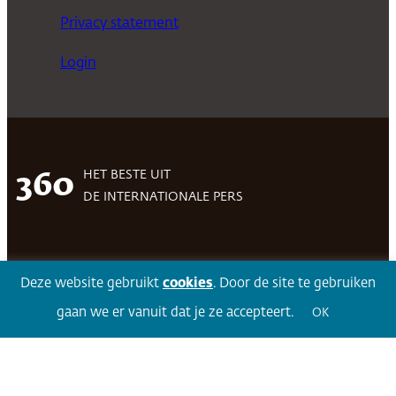
Privacy statement
Login
HET BESTE UIT
360
DE INTERNATIONALE PERS
Facebook
LinkedIn
Twitter
Volg 360
Deze website gebruikt
cookies
. Door de site te gebruiken
gaan we er vanuit dat je ze accepteert.
OK