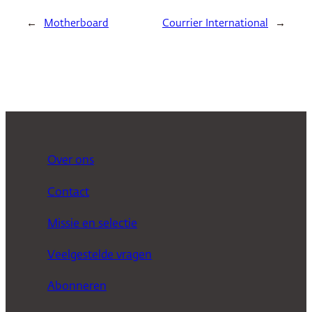
←
Motherboard
Courrier International
→
Over ons
Contact
Missie en selectie
Veelgestelde vragen
Abonneren