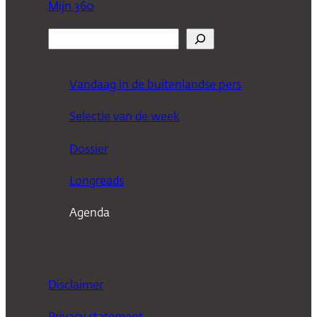
Mijn 360
Z
o
e
Vandaag in de buitenlandse pers
k
Selectie van de week
e
n
Dossier
Longreads
Agenda
Disclaimer