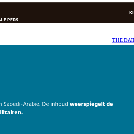
K
LE PERS
THE DAILY S
an Saoedi-Arabië. De inhoud
weerspiegelt de
litairen.