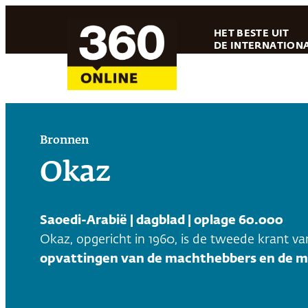
Ga
HET BESTE UIT
naar
DE INTERNATIONA
de
inhoud
Bronnen
Okaz
Saoedi-Arabië | dagblad | oplage 60.000
Okaz, opgericht in 1960, is de tweede krant v
opvattingen van de machthebbers en de mi