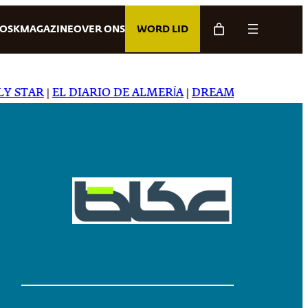
IOSK
MAGAZINE
OVER ONS
WORD LID
TAR
|
EL DIARIO DE ALMERÍA
|
DREAMING IN JAPANESE