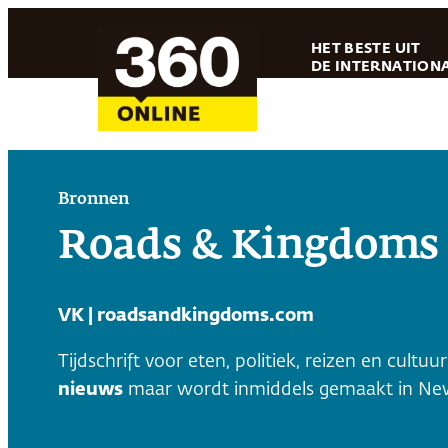
Ga
HET BESTE UIT
naar
DE INTERNATIONA
de
inhoud
Bronnen
Roads & Kingdoms
VK | roadsandkingdoms.com
Tijdschrift voor eten, politiek, reizen en cultuu
nieuws
maar wordt inmiddels gemaakt in New 