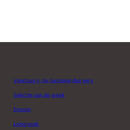
Vandaag in de buitenlandse pers
Selectie van de week
Dossier
Longreads